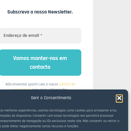
Subscreva a nossa Newsletter.
Não enviamos spam! Leia a nossa
política de
privacidade
para mais informações.
Gerir o Consentimento
 as melhores experiências, usamos tecnologias como cookies para armazenar e/ou
rmações do dispositivo. Consentir com essas tecnologias nos permitirá processar
omportamento de navegação ou IDs exclusivos neste site. Não consentir ou retirar o
 pode afetar negativamante certos recursos e funções.